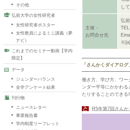
その他
して
弘前大学の女性研究者
弘前
女性研究者ポスター
主催・
TEL
女性教員によるミニ講義（夢
お問合せ先
Emai
ナビ）
※[
これまでのセミナー動画【学内
限定】
「さんかくダイアログ
データ
ジェンダーバランス
働き方、学び方、ワー
ンダー平等にかかわる
全学アンケート結果
たりすることのできる
刊行物
ニュースレター
R5年第7回さん
事業報告書
学内制度リーフレット