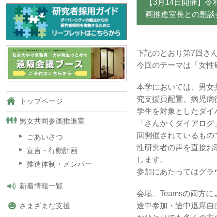
【3月14日開催】
画推進室長との懇談
下記のとおり第7回さ
今回のテーマは「女性
本学においては、男女
究支援員配置、病児病
トップページ
学生を対象としたダイ
男女共同参画推進室
「さんかくダイアログ
回開催されているもの
ごあいさつ
性研究者の声を直接お
宣言・行動計画
します。
推進体制・メンバー
参加にあたってはグラ
新着情報一覧
会場、Teamsの両方
途中参加・途中退席自
さまざまな支援