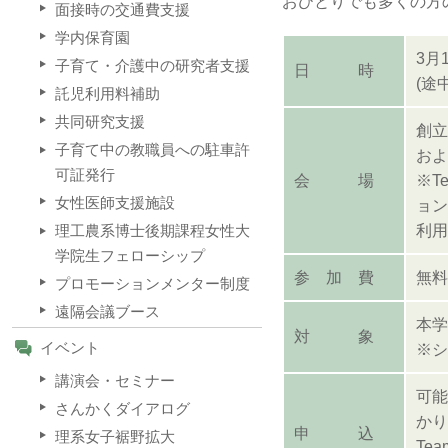
おひとりでも多くの方
面接時の交通費支援
学内保育園
3月1
子育て・介護中の研究者支援
日 時
(途
託児利用料補助
共同研究支援
創立
子育て中の教職員への駐車許
およ
可証発行
会 場
※T
女性医師支援施設
ョン
利用
理工農系博士後期課程女性大
学院生フェローシップ
参 加 費
無料
プロモーションメンター制度
遠隔会議ブース
本学
対 象
イベント
※シ
講演会・セミナー
可能
さんかくダイアログ
かり
申 込
理系女子裾野拡大
Te