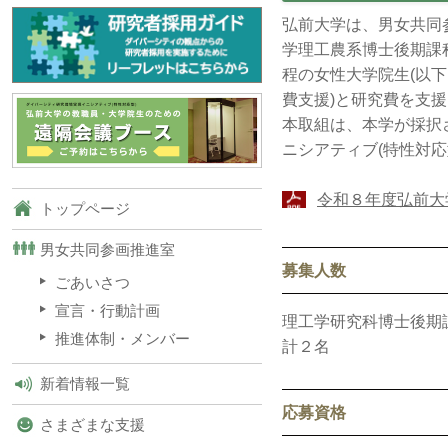
弘前大学は、男女共同
学理工農系博士後期課
程の女性大学院生(以下
費支援)と研究費を支
本取組は、本学が採択
ニシアティブ(特性対
令和８年度弘前大
トップページ
男女共同参画推進室
募集人数
ごあいさつ
宣言・行動計画
理工学研究科博士後期
推進体制・メンバー
計２名
新着情報一覧
応募資格
さまざまな支援