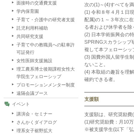
面接時の交通費支援
次の(1)～(4)すべてを
学内保育園
(1) 令和８年４月１
配属)の１～３年次に
子育て・介護中の研究者支援
る者および休学者を除
託児利用料補助
(2) 日本学術振興
共同研究支援
SPRINGスカラシッ
子育て中の教職員への駐車許
複して本フェローシッ
可証発行
(3) 国費外国人留
女性医師支援施設
ないこと。
理工農系博士後期課程女性大
(4) 本取組の趣旨
学院生フェローシップ
確約できる者。
プロモーションメンター制度
遠隔会議ブース
支援額
イベント
講演会・セミナー
支援額は、研究奨励費
(1)研究奨励費：月10万
さんかくダイアログ
※被支援学生(以下「
理系女子裾野拡大