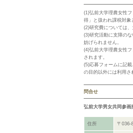
(1)弘前大学理農女
得」と扱われ課税対象
(2)研究費については
(3)研究活動に支障の
妨げられません。
(4)弘前大学理農女
されます。
(5)応募フォームに
の目的以外には利用さ
問合せ
弘前大学男女共同参画
住所
〒036