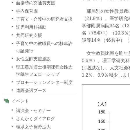
面接時の交通費支援
学内保育園
部局別の女性教員数は、
（21.8％）、医学研究
子育て・介護中の研究者支援
学部附属病院34名（13
託児利用料補助
名（78名中）（10.
共同研究支援
設等14名（46名中）（
子育て中の教職員への駐車許
可証発行
女性教員比率を昨年度
女性医師支援施設
0.6％）、理工学研究
理工農系博士後期課程女性大
は増減なし、人文社会
学院生フェローシップ
1.2％、0.9％減少しま
プロモーションメンター制度
遠隔会議ブース
イベント
講演会・セミナー
さんかくダイアログ
理系女子裾野拡大