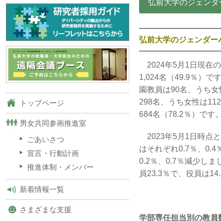
弘前大学のジェンダー
弘前大学のジェンダーバ
2024年5月1日現在
1,024名（49.9％
園教員は90名、うち女
298名、うち女性は1
トップページ
684名（78.2％）です
男女共同参画推進室
2023年5月1日時
ごあいさつ
はそれぞれ0.7％、0
宣言・行動計画
0.2％、0.7％減少
推進体制・メンバー
員23.3％で、役員は1
新着情報一覧
さまざまな支援
学部専任担当別の教員