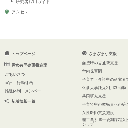
研究者採用ガイド
アクセス
トップページ
さまざまな支援
面接時の交通費支援
男女共同参画推進室
学内保育園
ごあいさつ
子育て・介護中の研究者
宣言・行動計画
弘前大学託児利用料補助
推進体制・メンバー
共同研究支援
新着情報一覧
子育て中の教職員への駐
女性医師支援施設
理工農系博士後期課程女
シップ