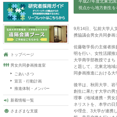
平成27年度北東北
視点から地方創生を
9月14日、弘前大学
携協議会男女共同参画
佐藤敬学長の主催者挨
明を行い、女性活躍推
トップページ
大学商学部教授でまち
男女共同参画推進室
と題して、北東北地域
同参画推進における大
ごあいさつ
宣言・行動計画
後半は、秋田大学、岩
推進体制・メンバー
創生に果たす大学の男
理事（地域連携・男女
新着情報一覧
ネリストを、本学の日
や理念、3大学が連携
さまざまな支援