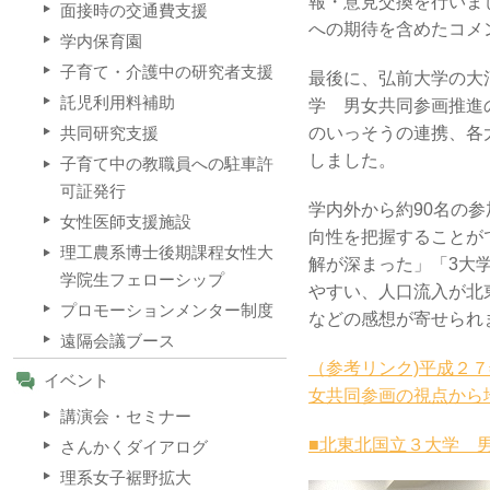
報・意見交換を行いま
面接時の交通費支援
への期待を含めたコメ
学内保育園
子育て・介護中の研究者支援
最後に、弘前大学の大
託児利用料補助
学 男女共同参画推進
のいっそうの連携、各
共同研究支援
しました。
子育て中の教職員への駐車許
可証発行
学内外から約90名の
女性医師支援施設
向性を把握することが
理工農系博士後期課程女性大
解が深まった」「3大
学院生フェローシップ
やすい、人口流入が北
プロモーションメンター制度
などの感想が寄せられ
遠隔会議ブース
（参考リンク)平成２
イベント
女共同参画の視点から
講演会・セミナー
■北東北国立３大学 男
さんかくダイアログ
理系女子裾野拡大