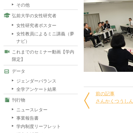
その他
弘前大学の女性研究者
女性研究者ポスター
女性教員によるミニ講義（夢
ナビ）
これまでのセミナー動画【学内
限定】
データ
ジェンダーバランス
全学アンケート結果
前の記事
刊行物
さんかくつうしん 
ニュースレター
事業報告書
学内制度リーフレット