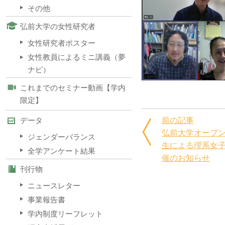
その他
弘前大学の女性研究者
女性研究者ポスター
女性教員によるミニ講義（夢
ナビ）
これまでのセミナー動画【学内
限定】
前の記事
データ
弘前大学オープン
ジェンダーバランス
生による理系女
全学アンケート結果
催のお知らせ
刊行物
ニュースレター
事業報告書
学内制度リーフレット