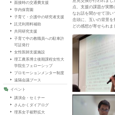
意見交換が行われまし
面接時の交通費支援
点、支援の課題が実際
学内保育園
なお話を聞かせて頂い
子育て・介護中の研究者支援
念頭に、互いの背景を
託児利用料補助
どの感想が寄せられま
共同研究支援
子育て中の教職員への駐車許
可証発行
女性医師支援施設
理工農系博士後期課程女性大
学院生フェローシップ
プロモーションメンター制度
遠隔会議ブース
イベント
講演会・セミナー
さんかくダイアログ
理系女子裾野拡大