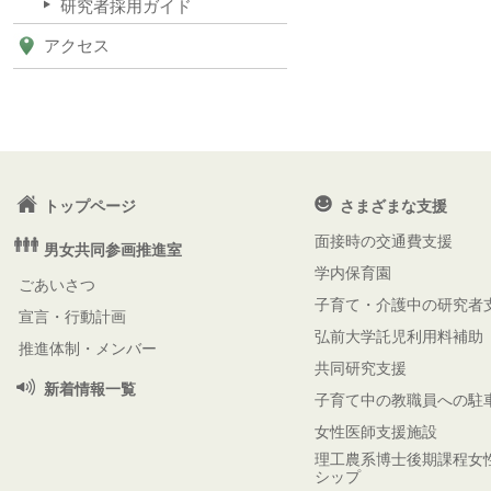
研究者採用ガイド
アクセス
トップページ
さまざまな支援
面接時の交通費支援
男女共同参画推進室
学内保育園
ごあいさつ
子育て・介護中の研究者
宣言・行動計画
弘前大学託児利用料補助
推進体制・メンバー
共同研究支援
新着情報一覧
子育て中の教職員への駐
女性医師支援施設
理工農系博士後期課程女
シップ